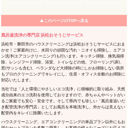
▲このページのTOPへ戻る
風呂釜洗浄の専門店 浜松おそうじサービス
浜松市・磐田市のハウスクリーニングは浜松おそうじサービスにおま
かせ！ご家庭向けに、水回りの頑固な汚れ・ニオイも掃除し、エアコ
ン洗浄(エアコンクリーニング)も行います。キッチン掃除、換気扇掃
除、レンジフード掃除、浴室、トイレなどの他、フローリング(床)、
窓(サッシも含む)、ベランダなど大掃除の時にしかお掃除しない箇所
もプロのクリーニングでキレイにし、住居・オフィス全般のお掃除に
対応いたします。
当社では「人と環境にやさしいエコ洗浄」に積極的に取り組み、天然
成分由来のエコ洗剤を使用しておりますので、赤ちゃんやペットがい
るご家庭でも安心・安全です。そして県内でも珍しい「風呂釜追いだ
き配管洗浄の専門店」としてお風呂を本格洗浄し、外からは見えない
配管内をキレイに除菌いたします。
ハウスクリーニング、エアコンクリーニングの単品プラン以外にもお
得なセットプランを多数ご用意し、お客様の様々なニーズにお応えで