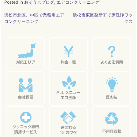
Posted in
おそうじブログ
,
エアコンクリーニング
投
浜松市北区、中区で業務用エア
浜松市東区薬新町で床洗浄ワッ
コンクリーニング
クス
稿
ナ
ビ
ゲ
ー
シ
ョ
ン