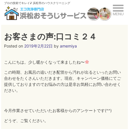
Skip
ブロの技術でキレイ♪ 浜松市のハウスクリーニング
to
content
お客さまの声:口コミ２４
Posted on
2019年2月22日
by
amemiya
こんにちは。少し暖かくなって来ましたね〜
この時期、お風呂の追いだき配管から汚れが出るといったお問い
合わせをたくさんいただきます。現在、キャンペーン価格にてご
提供しておりますのでお悩みの方は是非お気軽にお問い合わせく
ださい。
今月作業させていただいたお客様からのアンケートです(^^)
どうぞ、ご覧ください
。