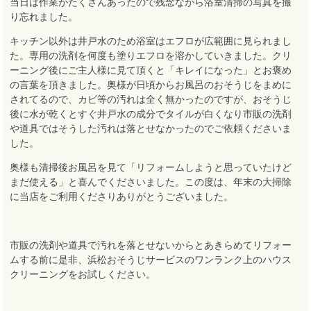
当日は作業がたくさんあったので残念ながら浴室清掃の写真を撮
り忘れました。
キッチン以外は井戸水のため浴室はエフロが広範囲に見られまし
た。専用の洗剤を何度も塗りエフロを溶かしていきました。クリ
ーニング後にご主人様に見て頂くと「キレイになった」とお褒め
の言葉を頂きました。奥様が日頃からお風呂のおそうじをまめに
されてるので、カビ等の汚れは全く無かったのですが、おそうじ
後に水が乾くとすぐ井戸水の成分でタイルが白くなり市販の洗剤
や道具ではそうした汚れは落とせなかったのでご依頼くださいま
した。
奥様も清掃後お風呂を見て「リフォームしようと思っていたけど
まだ使える」と喜んでくださいました。この度は、年末の大掃除
に当店をご利用くださりありがとうございました。
市販の洗剤や道具で汚れを落とせないからとあきらめてリフォー
ムする前に是非、浜松おそうじサービスのワンランク上のハウス
クリーニングをお試しください。