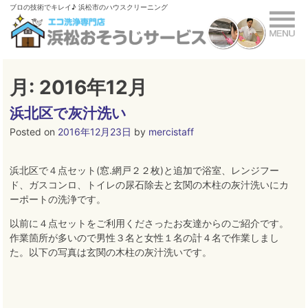
Skip
ブロの技術でキレイ♪ 浜松市のハウスクリーニング
to
content
月:
2016年12月
浜北区で灰汁洗い
Posted on
2016年12月23日
by
mercistaff
浜北区で４点セット(窓.網戸２２枚)と追加で浴室、レンジフー
ド、ガスコンロ、トイレの尿石除去と玄関の木柱の灰汁洗いにカ
ーポートの洗浄です。
以前に４点セットをご利用くださったお友達からのご紹介です。
作業箇所が多いので男性３名と女性１名の計４名で作業しまし
た。以下の写真は玄関の木柱の灰汁洗いです。