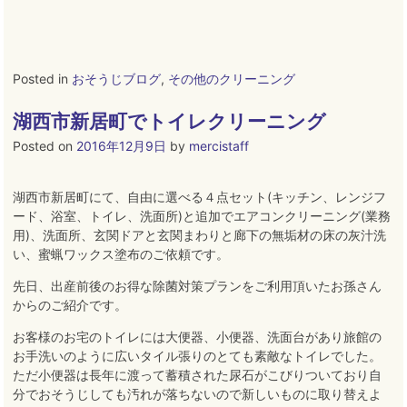
Posted in
おそうじブログ
,
その他のクリーニング
湖西市新居町でトイレクリーニング
Posted on
2016年12月9日
by
mercistaff
湖西市新居町にて、自由に選べる４点セット(キッチン、レンジフ
ード、浴室、トイレ、洗面所)と追加でエアコンクリーニング(業務
用)、洗面所、玄関ドアと玄関まわりと廊下の無垢材の床の灰汁洗
い、蜜蝋ワックス塗布のご依頼です。
先日、出産前後のお得な除菌対策プランをご利用頂いたお孫さん
からのご紹介です。
お客様のお宅のトイレには大便器、小便器、洗面台があり旅館の
お手洗いのように広いタイル張りのとても素敵なトイレでした。
ただ小便器は長年に渡って蓄積された尿石がこびりついており自
分でおそうじしても汚れが落ちないので新しいものに取り替えよ