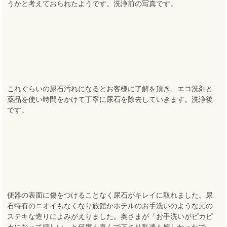
うかと考えておられたようです。洗浄前の写真です。
これぐらいの尿石汚れになるとお客様に了解を頂き、エコ洗剤と
薬品を使い時間をかけて丁寧に尿石を除去していきます。洗浄後
です。
便器の表面に傷をつけることなく尿石がキレイに取れました。尿
石特有のニオイもなくなり旅館かホテルのお手洗いのような元の
ステキな造りによみがえりました。奥さまが「お手洗いがピカピ
カになって嬉しい」と何度も喜んで下さり私達も嬉しかったで