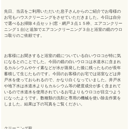
先日、当店をご利用いただいた息子さんからのご紹介でお母様の
お宅もハウスクリーニングをさせていただきました。今日は自分
で選べるお掃除４点セット(窓・網戸３点１５枠、エアコンクリー
ニング１台)と追加でエアコンクリーニング３台と浴室の鏡のウロ
コ取りのご依頼です。
お客様にお聞きすると浴室の鏡についている白いウロコが特に気
になるとのことでした。今回の鏡の白いウロコは水道水に含まれ
るカルシウムやケイ素などが水が蒸発した後に残ったものが長年
蓄積して生じたものです。今回のお客様のお宅では浴室などは井
戸水を使っておられるので、かなり白くなっていました。井戸水
や地下水は水道水よりもカルシウム等の硬度成分が多く含まれて
いるので水道水を使用されているお宅よりもウロコが目立つよう
になったようです。数種類の洗剤と専用の機械を使い除去作業を
しました。結果は下の写真をご覧ください。
クリーニング前。