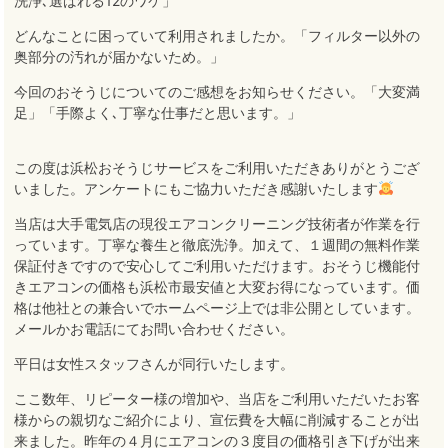
洗浄､選ばれる12のワケ」
どんなことに困っていて利用されましたか。「フィルター以外の
奥部分の汚れが届かないため。」
今回のおそうじについてのご感想をお知らせください。「大変満
足」「手際よく､丁寧な仕事だと思います。」
この度は浜松おそうじサービスをご利用いただきありがとうござ
いました。アンケートにもご協力いただき感謝いたします
当店は大手電気店の現役エアコンクリーニング技術者が作業を行
っています。丁寧な養生と徹底洗浄。加えて、１週間の無料作業
保証付きですので安心してご利用いただけます。おそうじ機能付
きエアコンの価格も浜松市最安値と大変お得になっています。価
格は他社との兼合いでホームページ上では非公開としています。
メールかお電話にてお問い合わせください。
平日は女性スタッフさんが同行いたします。
ここ数年、リピーター様の増加や、当店をご利用いただいたお客
様からの親切なご紹介により、宣伝費を大幅に削減することが出
来ました。昨年の４月にエアコンの３度目の価格引き下げが出来