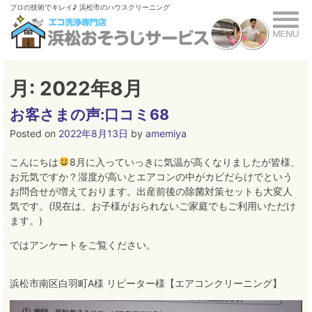
Skip
ブロの技術でキレイ♪ 浜松市のハウスクリーニング
to
content
月:
2022年8月
お客さまの声:口コミ68
Posted on
2022年8月13日
by
amemiya
こんにちは
8月に入っていっきに気温が高くなりましたが皆様、
お元気ですか？湿度が高いとエアコンの中がカビだらけでという
お問合せが増えております。出産前後の除菌対策セットも大変人
気です。(現在は、お子様がおられないご家庭でもご利用いただけ
ます。)
ではアンケートをご覧ください。
浜松市南区白羽町A様 リピーター様【エアコンクリーニング】