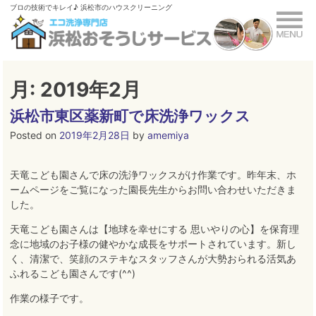
Skip
ブロの技術でキレイ♪ 浜松市のハウスクリーニング
to
content
月:
2019年2月
浜松市東区薬新町で床洗浄ワックス
Posted on
2019年2月28日
by
amemiya
天竜こども園さんで床の洗浄ワックスがけ作業です。昨年末、ホ
ームページをご覧になった園長先生からお問い合わせいただきま
した。
天竜こども園さんは【地球を幸せにする 思いやりの心】を保育理
念に地域のお子様の健やかな成長をサポートされています
。
新し
く、清潔で、笑顔のステキなスタッフさんが大勢おられる活気あ
ふれるこども園さんです(^^)
作業の様子です。