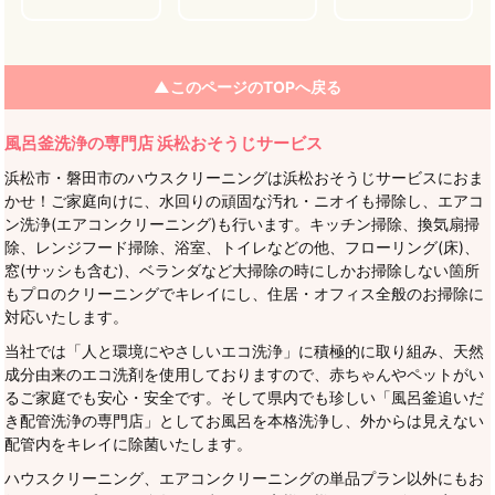
▲このページのTOPへ戻る
風呂釜洗浄の専門店 浜松おそうじサービス
浜松市・磐田市のハウスクリーニングは浜松おそうじサービスにおま
かせ！ご家庭向けに、水回りの頑固な汚れ・ニオイも掃除し、エアコ
ン洗浄(エアコンクリーニング)も行います。キッチン掃除、換気扇掃
除、レンジフード掃除、浴室、トイレなどの他、フローリング(床)、
窓(サッシも含む)、ベランダなど大掃除の時にしかお掃除しない箇所
もプロのクリーニングでキレイにし、住居・オフィス全般のお掃除に
対応いたします。
当社では「人と環境にやさしいエコ洗浄」に積極的に取り組み、天然
成分由来のエコ洗剤を使用しておりますので、赤ちゃんやペットがい
るご家庭でも安心・安全です。そして県内でも珍しい「風呂釜追いだ
き配管洗浄の専門店」としてお風呂を本格洗浄し、外からは見えない
配管内をキレイに除菌いたします。
ハウスクリーニング、エアコンクリーニングの単品プラン以外にもお