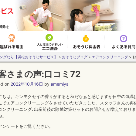
掃除を
アコンクリーニング
選ばれる理由
エコ洗浄とは
おそうじ料金表
ングなら【浜松おそうじサービス】
>
おそうじブログ
>
エアコンクリーニング
>
お
客さまの声:口コミ72
ed on
2022年10月16日
by
amemiya
にちは。キンモクセイの香りがすると秋だなぁと感じますが日中の気温
んでエアコンクリーニングをさせていただきました。スタッフさんの再
コンクリーニング､出産前後の除菌対策セットのお問合せが増えておりま
ね。
アンケートをご覧ください。