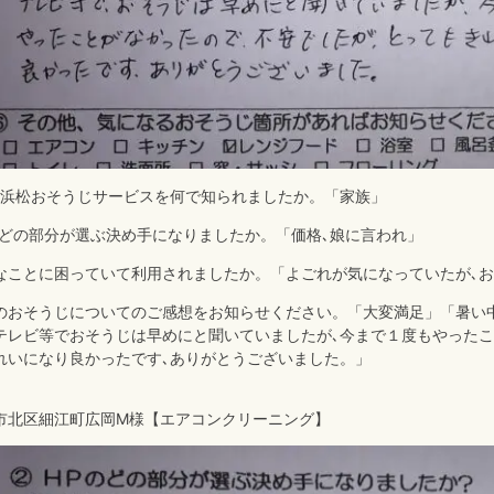
､浜松おそうじサービスを何で知られましたか。「家族」
のどの部分が選ぶ決め手になりましたか。「価格､娘に言われ」
なことに困っていて利用されましたか。「よごれが気になっていたが､
のおそうじについてのご感想をお知らせください。「大変満足」「暑い
テレビ等でおそうじは早めにと聞いていましたが､今まで１度もやったこ
れいになり良かったです､ありがとうございました。」
市北区細江町広岡M様【エアコンクリーニング】