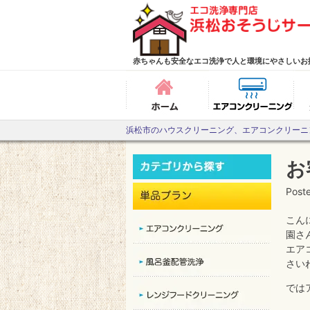
Skip
to
content
赤ちゃんも安全なエコ洗浄で人と環境にやさしいお
ホーム
エ
浜松市のハウスクリーニング、エアコンクリーニ
お
Post
こん
園さ
エア
さい
では