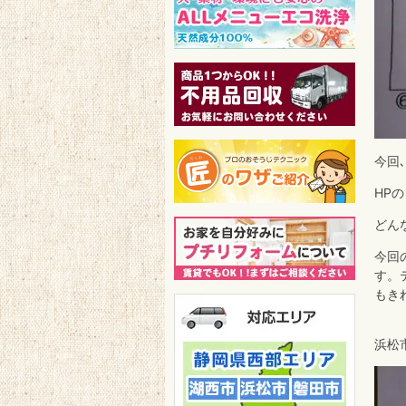
今回
HP
どん
今回
す。
もき
浜松