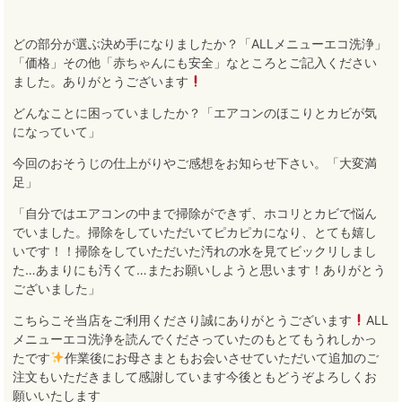
どの部分が選ぶ決め手になりましたか？「ALLメニューエコ洗浄」
「価格」その他「赤ちゃんにも安全」なところとご記入ください
ました。ありがとうございます
どんなことに困っていましたか？「エアコンのほこりとカビが気
になっていて」
今回のおそうじの仕上がりやご感想をお知らせ下さい。「大変満
足」
「自分ではエアコンの中まで掃除ができず、ホコリとカビで悩ん
でいました。掃除をしていただいてピカピカになり、とても嬉し
いです！！掃除をしていただいた汚れの水を見てビックリしまし
た…あまりにも汚くて…またお願いしようと思います！ありがとう
ございました」
こちらこそ当店をご利用くださり誠にありがとうございます
ALL
メニューエコ洗浄を読んでくださっていたのもとてもうれしかっ
たです
作業後に
お母さまともお会いさせていただいて追加のご
注文もいただきまして感謝しています
今後ともどうぞよろしくお
願いいたします