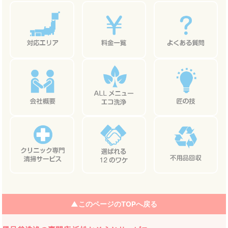
ビ
ゲ
ー
シ
ョ
ン
▲このページのTOPへ戻る