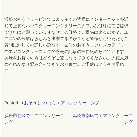
浜松おそうじサービスではより多くの皆様にインターネットを通
じて上質なハウスクリーニングをリーズナブルな価格にてご提供
できればと願っていますなぜこの価格でご提供出来るのか？、エ
アコンの分解はきちんと出来てるのか？など皆様からいただくご
質問に対しての詳しい説明が、左側のおそうじブログカテゴリー
のエアコンクリーニングの過去の記事の中に納められています。
興味をお持ちの方はどうぞご覧になってみてください
。
大変人気
のためかなり混み合ってきております。ご予約はどうぞお早め
に
…。
Posted in
おそうじブログ
,
エアコンクリーニング
投
浜松市北区でエアコンクリーニ
浜松市南区でエアコンクリーニ
ング
ング
稿
ナ