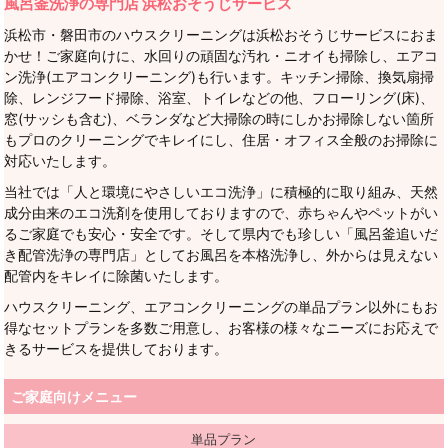
風呂釜洗浄の専門店 浜松おそうじサービス
浜松市・磐田市のハウスクリーニングは浜松おそうじサービスにおま
かせ！ご家庭向けに、水回りの頑固な汚れ・ニオイも掃除し、エアコ
ン洗浄(エアコンクリーニング)も行います。キッチン掃除、換気扇掃
除、レンジフード掃除、浴室、トイレなどの他、フローリング(床)、
窓(サッシも含む)、ベランダなど大掃除の時にしかお掃除しない箇所
もプロのクリーニングでキレイにし、住居・オフィス全般のお掃除に
対応いたします。
当社では「人と環境にやさしいエコ洗浄」に積極的に取り組み、天然
成分由来のエコ洗剤を使用しておりますので、赤ちゃんやペットがい
るご家庭でも安心・安全です。そして県内でも珍しい「風呂釜追いだ
き配管洗浄の専門店」としてお風呂を本格洗浄し、外からは見えない
配管内をキレイに除菌いたします。
ハウスクリーニング、エアコンクリーニングの単品プラン以外にもお
得なセットプランを多数ご用意し、お客様の様々なニーズにお応えで
きるサービスを提供しております。
ご家庭向けメニュー
単品プラン