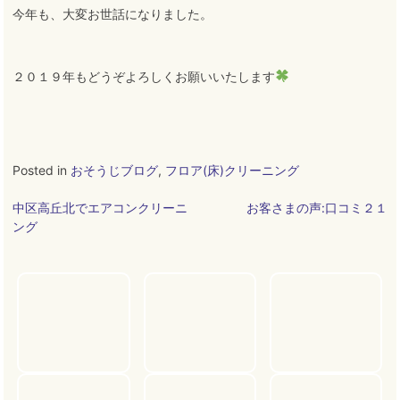
今年も、大変お世話になりました
。
２０１９年もどうぞよろしくお願いいたします
Posted in
おそうじブログ
,
フロア(床)クリーニング
投
中区高丘北でエアコンクリーニ
お客さまの声:口コミ２１
ング
稿
ナ
ビ
ゲ
ー
シ