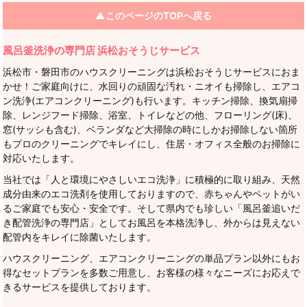
▲このページのTOPへ戻る
風呂釜洗浄の専門店 浜松おそうじサービス
浜松市・磐田市のハウスクリーニングは浜松おそうじサービスにおま
かせ！ご家庭向けに、水回りの頑固な汚れ・ニオイも掃除し、エアコ
ン洗浄(エアコンクリーニング)も行います。キッチン掃除、換気扇掃
除、レンジフード掃除、浴室、トイレなどの他、フローリング(床)、
窓(サッシも含む)、ベランダなど大掃除の時にしかお掃除しない箇所
もプロのクリーニングでキレイにし、住居・オフィス全般のお掃除に
対応いたします。
当社では「人と環境にやさしいエコ洗浄」に積極的に取り組み、天然
成分由来のエコ洗剤を使用しておりますので、赤ちゃんやペットがい
るご家庭でも安心・安全です。そして県内でも珍しい「風呂釜追いだ
き配管洗浄の専門店」としてお風呂を本格洗浄し、外からは見えない
配管内をキレイに除菌いたします。
ハウスクリーニング、エアコンクリーニングの単品プラン以外にもお
得なセットプランを多数ご用意し、お客様の様々なニーズにお応えで
きるサービスを提供しております。