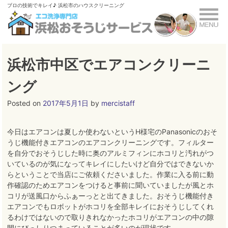
Skip
ブロの技術でキレイ♪ 浜松市のハウスクリーニング
to
content
浜松市中区でエアコンクリーニ
ング
Posted on
2017年5月1日
by
mercistaff
今日はエアコンは夏しか使わないというH様宅のPanasonicのおそ
うじ機能付きエアコンのエアコンクリーニングです。フィルター
を自分でおそうじした時に奥のアルミフィンにホコリと汚れがつ
いているのが気になってキレイにしたいけど自分ではできないか
らということで当店にご依頼くださいました。作業に入る前に動
作確認のためエアコンをつけると事前に聞いていましたが風とホ
コリが送風口からふぁーっとと出てきました。おそうじ機能付き
エアコンでもロボットがホコリを全部キレイにおそうじしてくれ
るわけではないので取りきれなかったホコリがエアコンの中の隙
間にびっしりつまっていることが多いのが現状です。