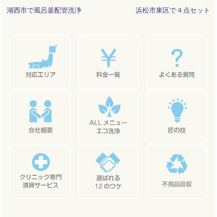
投
湖西市で風呂釜配管洗浄
浜松市東区で４点セット
稿
ナ
ビ
ゲ
ー
シ
ョ
ン