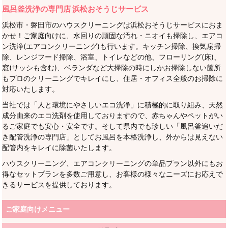
風呂釜洗浄の専門店 浜松おそうじサービス
浜松市・磐田市のハウスクリーニングは浜松おそうじサービスにおま
かせ！ご家庭向けに、水回りの頑固な汚れ・ニオイも掃除し、エアコ
ン洗浄(エアコンクリーニング)も行います。キッチン掃除、換気扇掃
除、レンジフード掃除、浴室、トイレなどの他、フローリング(床)、
窓(サッシも含む)、ベランダなど大掃除の時にしかお掃除しない箇所
もプロのクリーニングでキレイにし、住居・オフィス全般のお掃除に
対応いたします。
当社では「人と環境にやさしいエコ洗浄」に積極的に取り組み、天然
成分由来のエコ洗剤を使用しておりますので、赤ちゃんやペットがい
るご家庭でも安心・安全です。そして県内でも珍しい「風呂釜追いだ
き配管洗浄の専門店」としてお風呂を本格洗浄し、外からは見えない
配管内をキレイに除菌いたします。
ハウスクリーニング、エアコンクリーニングの単品プラン以外にもお
得なセットプランを多数ご用意し、お客様の様々なニーズにお応えで
きるサービスを提供しております。
ご家庭向けメニュー