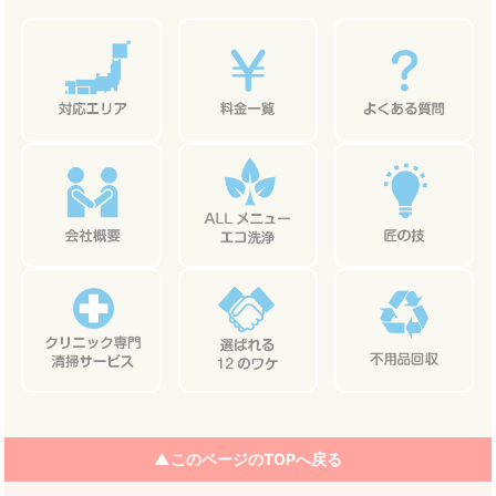
ナ
ビ
ゲ
ー
シ
ョ
ン
▲このページのTOPへ戻る