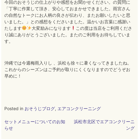
今回のおそうじの仕上がりや感想をお聞かせください。の質問に
「丁寧に作業して頂き、安心しておまかせできました。雨宮さん
の自然なトークにお人柄の良さが伝わり、またお願いしたいと思
いました。」との感想をくださいました。温かいお言葉に感謝い
たします
大変励みになります
この度は当店をご利用くださ
り誠にありがとうございました
。
またのご利用をお待ちしていま
す
。
沖縄では今週梅雨入りし 、浜松も徐々に暑くなってきましたね。
これからのシーズンはご予約が取りにくくなりますのでどうぞお
早めに！
Posted in
おそうじブログ
,
エアコンクリーニング
投
セットメニューについてのお知
浜松市北区でエアコンクリーニ
らせ
ング
稿