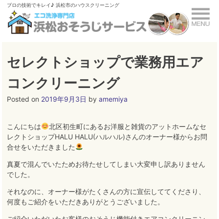
Skip
ブロの技術でキレイ♪ 浜松市のハウスクリーニング
to
content
セレクトショップで業務用エア
コンクリーニング
Posted on
2019年9月3日
by
amemiya
こんにちは
北区初生町にあるお洋服と雑貨のアットホームなセ
レクトショップHALU HALU(ハルハル)さんのオーナー様からお問
合せをいただきました
真夏で混んでいたためお待たせしてしまい大変申し訳ありません
でした
。
それなのに、オーナー様がたくさんの方に宣伝しててくださり、
何度もご紹介をいただきありがとうございました
。
ご紹介いただいたお客様のおそうじ機能付きエアコンクリーニン