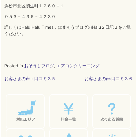
浜松市北区初生町１２６０－１
０５３－４３６－４２３０
詳しくはHalu Halu Times，はまぞうブログのHalu２日記２をご覧
ください。
Posted in
おそうじブログ
,
エアコンクリーニング
投
お客さまの声：口コミ３５
お客さまの声:口コミ３６
稿
ナ
ビ
ゲ
ー