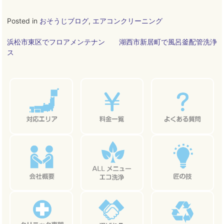
Posted in
おそうじブログ
,
エアコンクリーニング
投
浜松市東区でフロアメンテナン
湖西市新居町で風呂釜配管洗浄
ス
稿
ナ
ビ
ゲ
ー
シ
ョ
ン