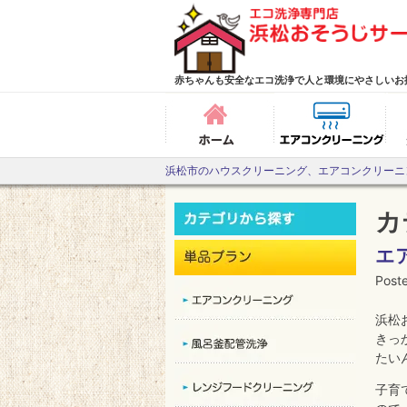
Skip
to
content
赤ちゃんも安全なエコ洗浄で人と環境にやさしいお
ホーム
エ
浜松市のハウスクリーニング、エアコンクリーニ
カ
エ
Post
浜松
きっ
たい
子育