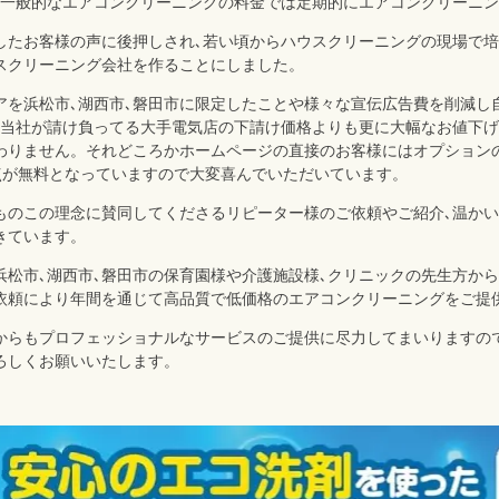
､一般的なエアコンクリーニングの料金では定期的にエアコンクリーニ
したお客様の声に後押しされ､若い頃からハウスクリーニングの現場で
スクリーニング会社を作ることにしました。
アを浜松市､湖西市､磐田市に限定したことや様々な宣伝広告費を削減し
､当社が請け負ってる大手電気店の下請け価格よりも更に大幅なお値下
わりません。それどころかホームページの直接のお客様にはオプション
点が無料となっていますので大変喜んでいただいています。
ものこの理念に賛同してくださるリピーター様のご依頼やご紹介､温か
きています。
浜松市､湖西市､磐田市の保育園様や介護施設様､クリニックの先生方か
依頼により年間を通じて高品質で低価格のエアコンクリーニングをご提
からもプロフェッショナルなサービスのご提供に尽力してまいりますの
ろしくお願いいたします。