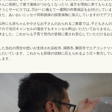
さんに依頼して後で連絡がつかなくなったり､遠方を理由に来てもらえ
そうじサービスでは､万が一に備えて一週間の作業保証をお付けしてい
また、あいおいニッセイ同和損保の損害保険に加入していますのでアフ
以外にも赤ちゃんや小さなお子さんのおられるご家庭では､子どもさん
すので当日キャンセルの場合でもキャンセル料はいただいておりません。
来ました。これからも子育て世代の皆様に愛され安心していただけるお
した当社の理念や想いが支持され浜松市､湖西市､磐田市でエアコンクリー
ただいています。これからも皆様の信頼に応えられるよう日々努力して
します。