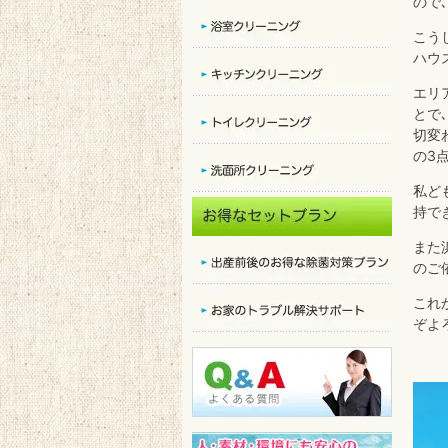
ので
こう
ハウ
エリ
とで
切変
の3
私ど
持で
また
のご
これ
ぞよ