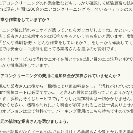
エアコンクリーニングの作業台数などもしっかり確認して経験豊富な技
では現在､年間1,200台のエアコンクリーニング をしているベテランの
丁寧な作業をしていますか？
ーニング後に汚れやニオイが残っていたらガッカリしますね。かといっ
洗う業者さんに依頼するのは抵抗があるという方も多いと思います。実
「どんな洗剤を使い､どんな作業をしているか？」をしっかり確認して
庭では安全なエコ洗剤を使ってる業者さんを選ぶのが賢明です。
おそうじサービスは汚れやニオイを落とすのに濃い目のエコ洗剤と40
っかり徹底洗浄しています。
エアコンクリーニングの費用に追加料金が加算されていませんか？
頼んだ業者さんは後から「機種により追加料金を…」「汚れがひどいの
加で抗菌コートは必要ですか…」と言われ最後には思っていたよりかな
ます。浜松おそうじサービスではこうした追加料金は一切かかりません
安心ください。機種や汚れにより料金が加算されることは一切ありません
のオプションは全て無料です。パーキング費用はこちら持ちですのでお
地元の親切な業者さんを選びましょう。
番号の記載がなくメールのみでやり取りする業者さんや遠方から来る業