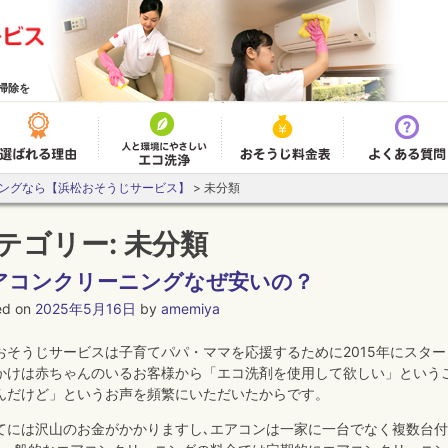
掃除を
アコンクリーニング
選ばれる理由
エコ洗浄とは
おそうじ料金表
ングなら【浜松おそうじサービス】
>
未分類
テゴリー:
未分類
アコンクリーニングなぜ安いの？
ed on
2025年5月16日
by
amemiya
おそうじサービスは子育てパパ・ママを応援するために2015年にスタ
かけは赤ちゃんのいるお客様から「エコ洗剤を使用して欲しい」という
んだけど」というお声を頻繁にいただいたからです。
てには沢山のお金がかかりますし､エアコンは一家に一台でなく複数台