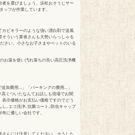
術者を選びましょう。浜松おそうじサー
スタッフが作業しています。
てカビキラーのような強い漂白剤で送風
際そういう業者さんも大勢いらっしゃる
ください。小さなお子さまやペットのいる
℃のお湯を使い汚れ落ちの良い高圧洗浄機
で追加費用…」「パーキングの費用…」
り高くついたなんてお話しも現場でお聞
。表示価格がお支払い価格ですのでどう
し､エコ洗浄､抗菌コート､防虫キャップ
財布に優しい会社です。
者さんには注意してください。そうした